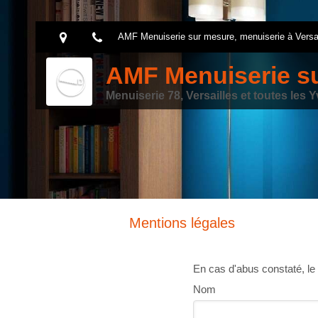
AMF Menuiserie sur mesure, menuiserie à Versai
AMF Menuiserie s
Menuiserie 78, Versailles et toutes les Y
Mentions légales
En cas d'abus constaté, le v
Nom