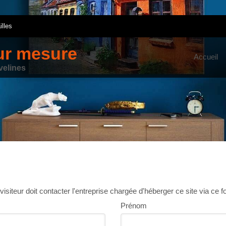
lles
ur mesure
Accueil
velines
isiteur doit contacter l'entreprise chargée d'héberger ce site via ce f
Prénom