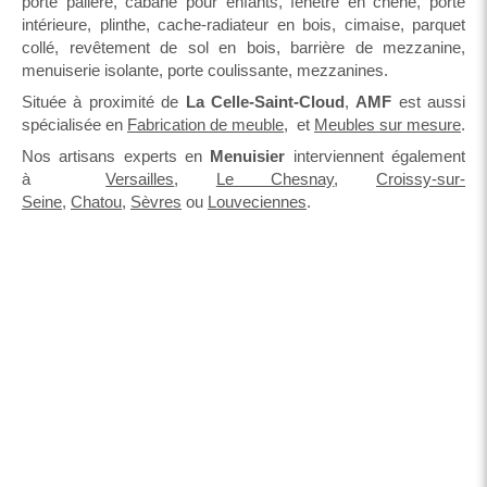
porte palière, cabane pour enfants, fenêtre en chêne, porte
intérieure, plinthe, cache-radiateur en bois, cimaise, parquet
collé, revêtement de sol en bois, barrière de mezzanine,
menuiserie isolante, porte coulissante, mezzanines.
Située à proximité de
La Celle-Saint-Cloud
,
AMF
est aussi
spécialisée en
Fabrication de meuble
, et
Meubles sur mesure
.
Nos artisans experts en
Menuisier
interviennent également
à
Versailles
,
Le Chesnay
,
Croissy-sur-
Seine
,
Chatou
,
Sèvres
ou
Louveciennes
.