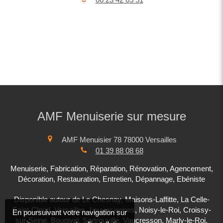
AMF Menuiserie sur mesure
AMF Menuisier 78
78000
Versailles
01 39 88 08 68
Menuiserie, Fabrication, Réparation, Rénovation, Agencement,
Décoration, Restauration, Entretien, Dépannage, Ebéniste
Disponible autour de Le Chesnay, Maisons-Laffitte, La Celle-
Saint-Cloud, Versailles, Louveciennes, Noisy-le-Roi, Croissy-
En poursuivant votre navigation sur
sur-Seine, Bougival, Sartrouville, Vaucresson, Marly-le-Roi,